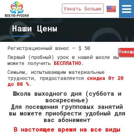
Узнать Больше
Наши Цены
Регистрационный взнос – $ 50
Помощ
Первый (пробный) урок в нашей школе вы
можете получить
БЕСПЛАТНО
.
Семьям, испытывающим материальные
трудности, предоставляется
скидка 0т 20
до 80 %
.
Школа выходного дня (суббота и
воскресенье)
Для посещения групповых занятий
вы можете приобрести удобный для
вас абонемент
В настоящее время на все виды